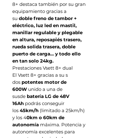
8+ destaca también por su gran
equipamiento gracias a
su
doble freno de tambor +
eléctrico, luz led en mastil,
manillar regulable y plegable
en altura, reposapiés trasero,
rueda solida trasera, doble
puerto de carga... y todo ello
en tan solo 24kg.
Prestaciones Vsett 8+ dual
El Vsett 8+ gracias a su s
dos
potentes motor de
600W
unido a una de
susde
batería LG de 48V
16Ah
podrás conseguir
los
45km/h
(limitado a 25km/h)
y los 4
0km o 60km de
autonomía
máxima. Potencia y
autonomía excelentes para