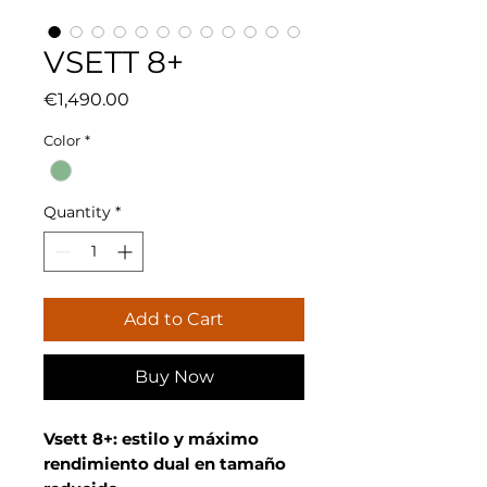
VSETT 8+
Price
€1,490.00
Color
*
Quantity
*
Add to Cart
Buy Now
Vsett 8+: estilo y máximo
rendimiento dual en tamaño