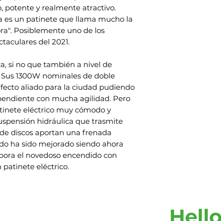
 potente y realmente atractivo.
devolución se dedu
Contáctenos
ta es un patinete que llama mucho la
Si tiene alguna p
a". Posiblemente uno de los
su artículo, comun
ctaculares del 2021.
ca, si no que también a nivel de
. Sus 1300W nominales de doble
fecto aliado para la ciudad pudiendo
 pendiente con mucha agilidad. Pero
tinete eléctrico muy cómodo y
uspensión hidráulica que trasmite
de discos aportan una frenada
ado ha sido mejorado siendo ahora
rpora el novedoso encendido con
 patinete eléctrico.
Hello