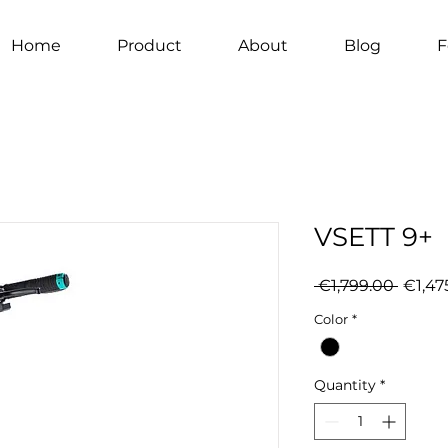
Home
Product
About
Blog
F
VSETT 9+
Regul
 €1,799.00 
€1,47
Price
Color
*
Quantity
*