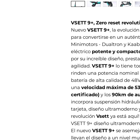
VSETT 9+, Zero reset revolut
Nuevo
VSETT 9+
, la evolución
para convertirse en un auténti
Minimotors - Dualtron y Kaab
eléctrico
potente y compacto
por su increíble diseño, pres
agilidad.
VSETT 9+
lo tiene 
rinden una potencia nomina
batería de alta calidad de 48
una
velocidad máxima de 5
certificado)
y los
90km de a
incorpora suspensión hidráuli
tarjeta, diseño ultramoderno 
revolución
Vsett
ya está aquí!
VSETT 9+ diseño ultramoder
El nuevo
VSETT 9+
se asemej
llevan el diseño a un nivel m