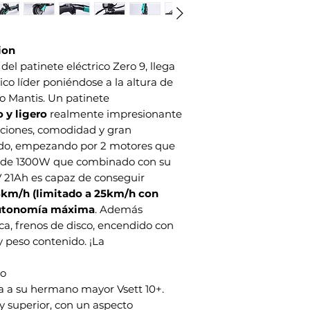
en que lo recibió.
Carga máxima: 
Su artículo debe es
Medidas plegado
Su artículo debe t
Medidas despleg
compra.
ion
Encendido con t
Reembolsos
Garantía: 2 años
 del patinete eléctrico Zero 9, llega
Una vez que reciba
Certificados: CE
co líder poniéndose a la altura de
inspeccionaremos 
o Mantis. Un patinete
recibido su devoluc
 y ligero
realmente impresionante
Le notificaremos 
taciones, comodidad y gran
de su reembolso de
todo, empezando por 2 motores que
artículo.
l de 1300W que combinado con su
Si se aprueba su d
reembolso a su tar
V 21Ah es capaz de conseguir
original de pago).
3km/h
(limitado a 25km/h con
Recibirá el crédito
utonomía máxima
. Además
de días, según las 
ca, frenos de disco, encendido con
tarjeta.
y peso contenido. ¡La
Transporte
Usted será respons
no
costos de envío par
a a su hermano mayor Vsett 10+.
costes del transpo
uy superior, con un aspecto
Si recibe un reembo