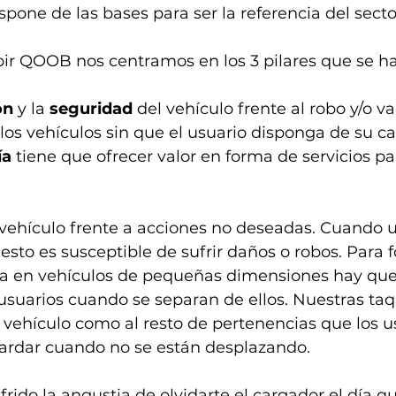
pone de las bases para ser la referencia del secto
bir QOOB nos centramos en los 3 pilares que se 
ón
 y la 
seguridad
 del vehículo frente al robo y/o 
 los vehículos sin que el usuario disponga de su c
ía
 tiene que ofrecer valor en forma de servicios par
ehículo frente a acciones no deseadas. Cuando un
sto es susceptible de sufrir daños o robos. Para
a en vehículos de pequeñas dimensiones hay que
 usuarios cuando se separan de ellos. Nuestras taq
 vehículo como al resto de pertenencias que los u
rdar cuando no se están desplazando.
rido la angustia de olvidarte el cargador el día q