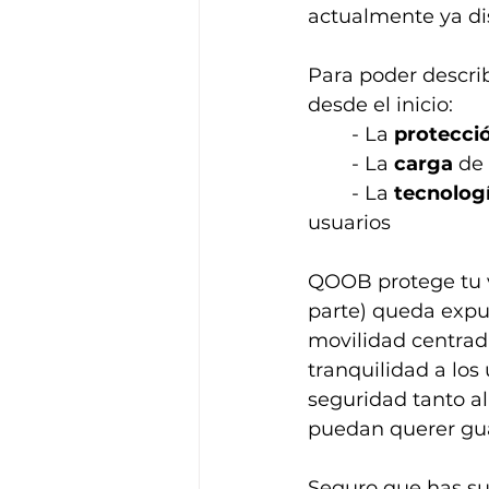
actualmente ya dis
Para poder descri
desde el inicio:
	- La 
protecci
	- La 
carga
 de
	- La 
tecnolog
usuarios
QOOB protege tu v
parte) queda expue
movilidad centrad
tranquilidad a los
seguridad tanto al
puedan querer gua
Seguro que has suf