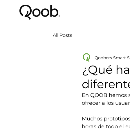
All Posts
Qoobers Smart S
¿Qué ha
diferent
En QOOB hemos ana
ofrecer a los usua
Muchos prototipos
horas de todo el e