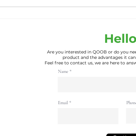
Micromobility for Future
Norm
Smart Cities
pati
Hello
Are you interested in QOOB or do you ne
product and the advantages it can
Feel free to contact us, we are here to an
Name
Email
Phon