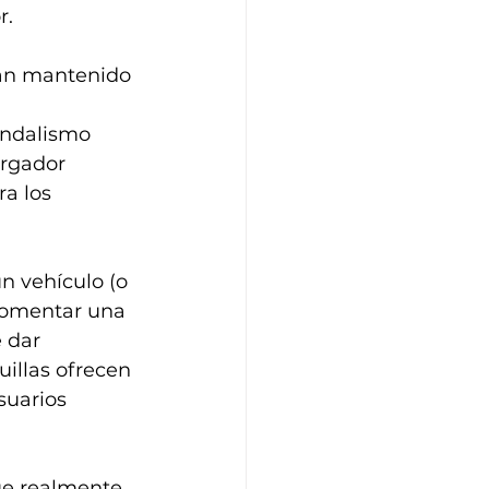
r.
han mantenido 
vandalismo
argador
a los 
 vehículo (o 
 fomentar una 
 dar 
uillas ofrecen 
suarios 
ue realmente 