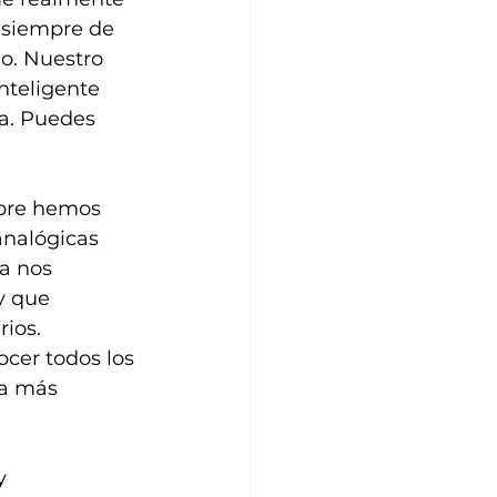
a siempre de 
o. Nuestro 
nteligente 
da. Puedes 
mpre hemos 
analógicas 
a nos 
y que 
ios. 
cer todos los 
a más 
y 