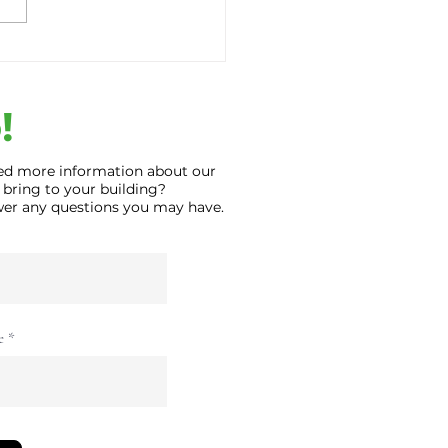
ativa para el
nete eléctrico
!
ed more information about our
 bring to your building?
swer any questions you may have.
e