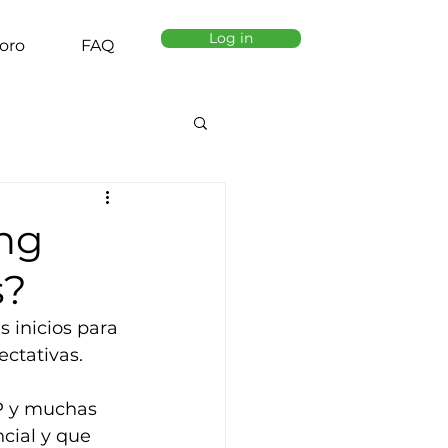
Log in
oro
FAQ
ng
s?
 inicios para 
ctativas. 
P y muchas 
cial y que 